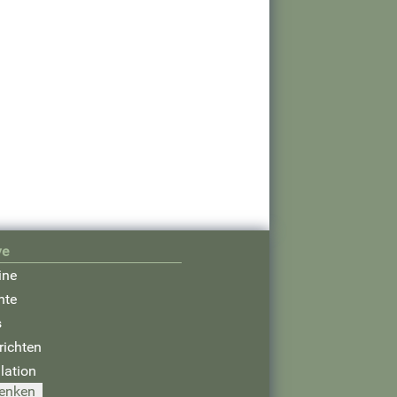
ve
ine
hte
s
richten
lation
enken