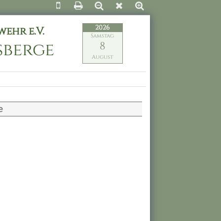
2026
ehr e.V.
Samstag
ßberge
8
August
e