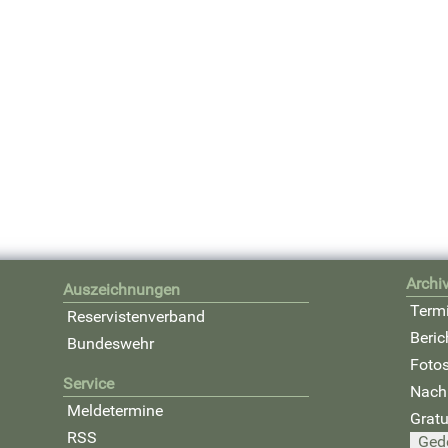
Archi
Auszeichnungen
Term
Reservistenverband
Beric
Bundeswehr
Foto
Service
Nach
Meldetermine
Gratu
RSS
Ged