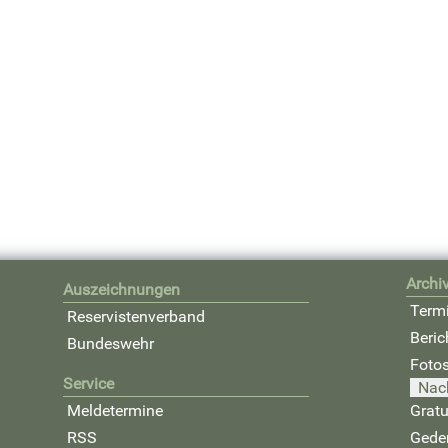
Archi
Auszeichnungen
Term
Reservistenverband
Beric
Bundeswehr
Foto
Service
Nac
Meldetermine
Gratu
RSS
Gede