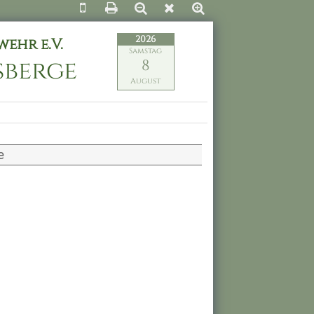
2026
ehr e.V.
Samstag
ßberge
8
August
e