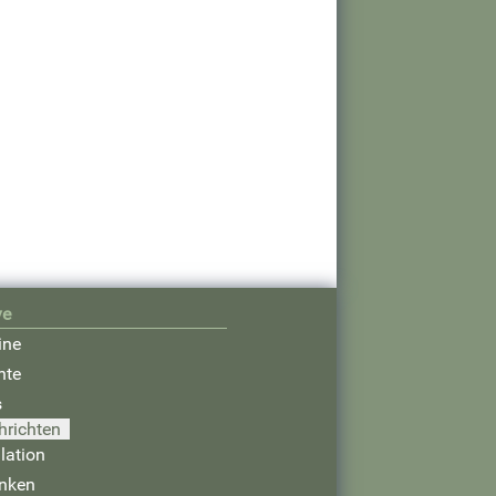
ve
ine
hte
s
hrichten
lation
nken